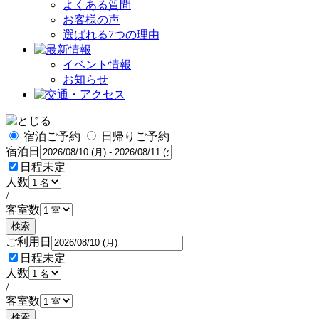
よくある質問
お客様の声
選ばれる7つの理由
イベント情報
お知らせ
宿泊ご予約
日帰りご予約
宿泊日
日程未定
人数
/
客室数
検索
ご利用日
日程未定
人数
/
客室数
検索