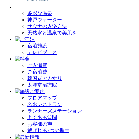
多彩な温泉
神戸ウォーター
サウナの入浴方法
天然水と温泉で美肌を
宿泊施設
テレビブース
ご入湯費
ご宿泊費
韓国式アカすり
太洋堂治療院
フロアマップ
名水レストラン
ランナーズステーション
よくある質問
お客様の声
選ばれる7つの理由