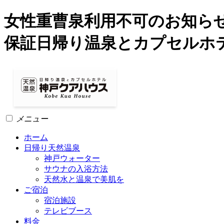
女性重曹泉利用不可のお知らせ202
保証日帰り温泉とカプセルホ
メニュー
ホーム
日帰り天然温泉
神戸ウォーター
サウナの入浴方法
天然水と温泉で美肌を
ご宿泊
宿泊施設
テレビブース
料金