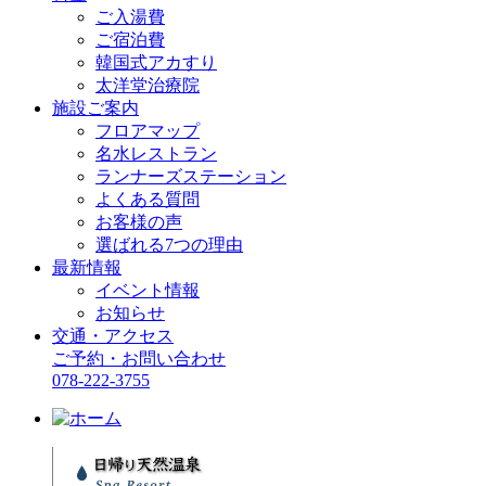
ご入湯費
ご宿泊費
韓国式アカすり
太洋堂治療院
施設ご案内
フロアマップ
名水レストラン
ランナーズステーション
よくある質問
お客様の声
選ばれる7つの理由
最新情報
イベント情報
お知らせ
交通・アクセス
ご予約・お問い合わせ
078-222-3755