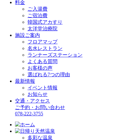
料金
ご入湯費
ご宿泊費
韓国式アカすり
太洋堂治療院
施設ご案内
フロアマップ
名水レストラン
ランナーズステーション
よくある質問
お客様の声
選ばれる7つの理由
最新情報
イベント情報
お知らせ
交通・アクセス
ご予約・お問い合わせ
078-222-3755
多彩な温泉