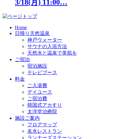
3/18(月) 11:00…
Home
日帰り天然温泉
神戸ウォーター
サウナの入浴方法
天然水と温泉で美肌を
ご宿泊
宿泊施設
テレビブース
料金
ご入湯費
デイユース
ご宿泊費
韓国式アカすり
太洋堂治療院
施設ご案内
フロアマップ
名水レストラン
ランナーズステーション